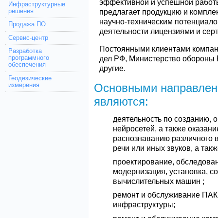
эффективной и успешной работ
Инфраструктурные
предлагает продукцию и компле
решения
научно-техническим потенциал
Продажа ПО
деятельности лицензиями и сер
Сервис-центр
Постоянными клиентами компан
Разработка
дел РФ, Министерство обороны
программного
обеспечения
другие.
Геодезические
Основными направлен
измерения
являются:
деятельность по созданию,
нейросетей, а также оказани
распознаванию различного в
речи или иных звуков, а так
проектирование, обследован
модернизация, установка, с
вычислительных машин ;
ремонт и обслуживание ПАК
инфраструктуры;