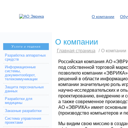
О компании
Обу
О компании
Услуги и решения
Главная страница
/
О компании
Разработка аппаратных
средств
Российская компания АО «ЭВРИ
под собственной торговой марко
Информационные
системы,
позволило компании «ЭВРИКА» 
документооборот,
решений в области информацион
телекоммуникации
компании значительную роль и
Защита персональных
научно-исследовательских и опы
данных
проектированию, внедрению и 
Разработки для
а также современное производс
медицины
АО «ЭВРИКА» имеет основным к
Заказные разработки
(производство компьютеров и п
Система управления
проектами
Мы видим свою миссию в созда