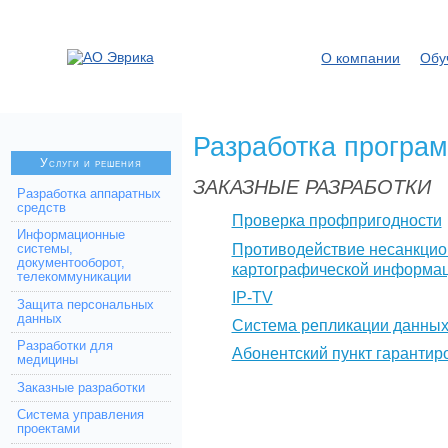
О компании
Обу
Разработка програ
Услуги и решения
ЗАКАЗНЫЕ РАЗРАБОТКИ
Разработка аппаратных
средств
Проверка профпригодности
Информационные
Противодействие несанкци
системы,
документооборот,
картографической информа
телекоммуникации
IP-TV
Защита персональных
данных
Система репликации данны
Разработки для
Абонентский пункт гарантир
медицины
Заказные разработки
Система управления
проектами