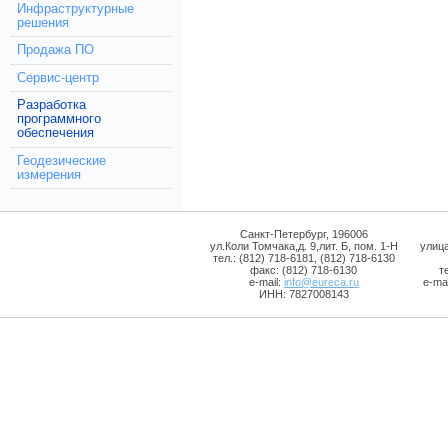
Инфраструктурные
решения
Продажа ПО
Сервис-центр
Разработка
программного
обеспечения
Геодезические
измерения
Санкт-Петербург, 196006
ул.Коли Томчака,д. 9,лит. Б, пом. 1-Н
улиц
тел.: (812) 718-6181, (812) 718-6130
факс: (812) 718-6130
т
e-mail:
info@eureca.ru
e-mai
ИНН: 7827008143