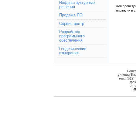
Инфраструктурные
Для проведе
решения
лицензии и 
Продажа ПО
Сервис-центр
Разработка
программного
обеспечения
Геодезические
измерения
Санкт
ул.Коли Том
тел.: (812)
фак
e-ma
И