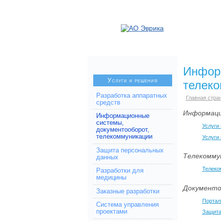
Инфор
Услуги и решения
телек
Разработка аппаратных
Главная стра
средств
Информаци
Информационные
системы,
Услуги
документооборот,
телекоммуникации
Услуги
Защита персональных
Телекомму
данных
Телеко
Разработки для
медицины
Документ
Заказные разработки
Портал
Система управления
проектами
Защита