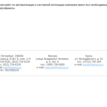
ния работ по автоматизации и системной интеграции компания имеет все необходимы
сертификаты.
-Петербург, 196006
Москва
Курск
чака,д. 9,лит. Б, пом. 1-Н
улица Академика Челомея,
ул. Володарского, д. 51
 718-6181, (812) 718-6130
д. 5, лит. А
тел.: (4712) 740-184
с: (812) 718-6130
тел.: (495) 739-6959
e-mail:
kursk@eureca.ru
il:
info@eureca.ru
e-mail:
moscow@eureca.ru
НН: 7827008143