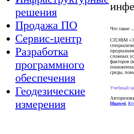
инфе
решения
Продажа ПО
Что такое ..
Сервис-центр
СПЭВМ «Э
специализ
Разработка
предназнач
сложных ус
программного
факторов (
пониженна
среды, повы
обеспечения
Геодезические
Учебный ц
Авторизов
измерения
Huawei
,
Ку