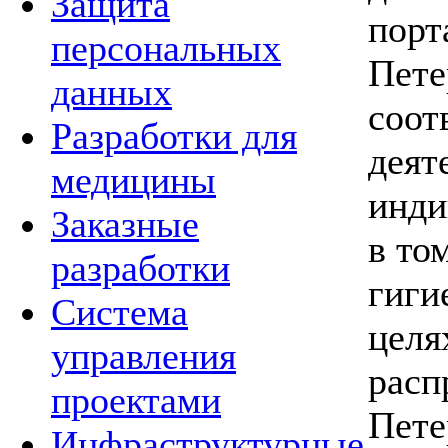
Защита
порт
персональных
Пете
данных
соот
Разработки для
деят
медицины
инди
Заказные
в то
разработки
гиги
Система
целя
управления
расп
проектами
Пете
Инфраструктурные