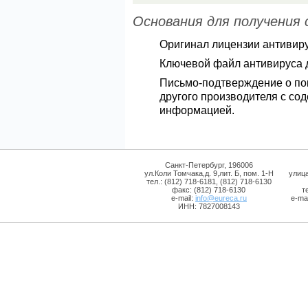
Основания для получения с
Оригинал лицензии антивиру
Ключевой файл антивируса 
Письмо-подтверждение о пок
другого производителя с со
информацией.
Санкт-Петербург, 196006
ул.Коли Томчака,д. 9,лит. Б, пом. 1-Н
улиц
тел.: (812) 718-6181, (812) 718-6130
факс: (812) 718-6130
т
e-mail:
info@eureca.ru
e-mai
ИНН: 7827008143