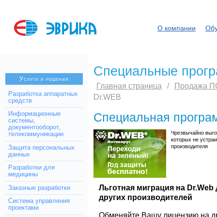
О компании
Обу
Специальные прог
Услуги и решения
Главная страница
/
Продажа П
Разработка аппаратных
Dr.WEB
средств
Информационные
Специальная програм
системы,
документооборот,
Чрезвычайно выго
телекоммуникации
которых не устра
производителя
Защита персональных
данных
Разработки для
медицины
Льготная миграция на Dr.Web
Заказные разработки
других производителей
Система управления
проектами
Обменяйте Вашу лицензию на др