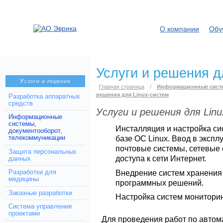
О компании
Обу
Услуги и решения д
Услуги и решения
Главная страница
/
Информационные систе
решения для Linux-систем
Разработка аппаратных
средств
Услуги и решения для Lin
Информационные
системы,
Инсталляция и настройка си
документооборот,
базе ОС Linux. Ввод в экспл
телекоммуникации
почтовые системы, сетевые 
Защита персональных
доступа к сети Интернет.
данных
Внедрение систем хранения 
Разработки для
медицины
программных решений.
Заказные разработки
Настройка систем мониторинг
Система управления
проектами
Для проведения работ по автом