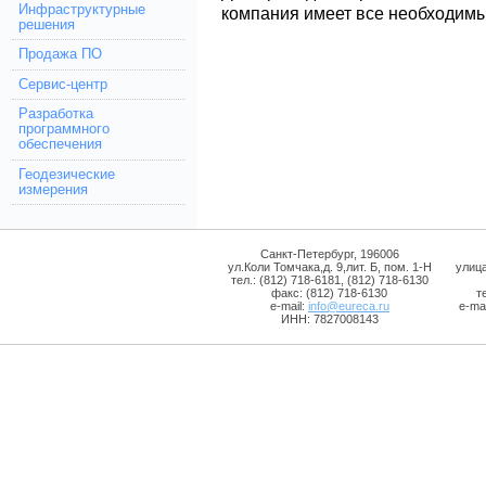
Инфраструктурные
компания имеет все необходимы
решения
Продажа ПО
Сервис-центр
Разработка
программного
обеспечения
Геодезические
измерения
Санкт-Петербург, 196006
ул.Коли Томчака,д. 9,лит. Б, пом. 1-Н
улиц
тел.: (812) 718-6181, (812) 718-6130
факс: (812) 718-6130
т
e-mail:
info@eureca.ru
e-mai
ИНН: 7827008143