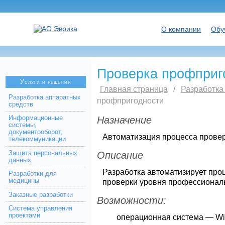
О компании
Обу
Проверка профприг
Услуги и решения
Главная страница
/
Разработка
Разработка аппаратных
профпригодности
средств
Информационные
Назначение
системы,
документооборот,
Автоматизация процесса прове
телекоммуникации
Защита персональных
Описание
данных
Разработка автоматизирует про
Разработки для
проверки уровня профессиональ
медицины
Заказные разработки
Возможности:
Система управления
проектами
операционная система — Win