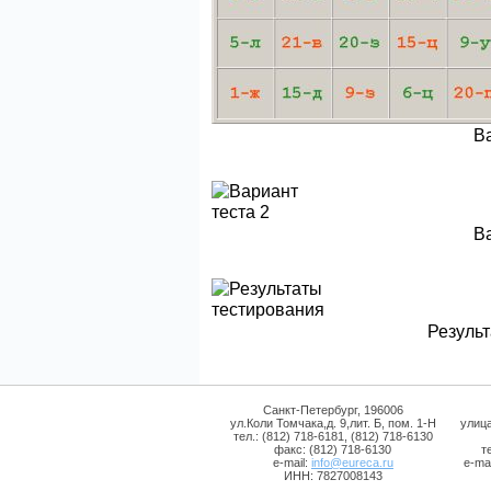
В
В
Результ
Санкт-Петербург, 196006
ул.Коли Томчака,д. 9,лит. Б, пом. 1-Н
улиц
тел.: (812) 718-6181, (812) 718-6130
факс: (812) 718-6130
т
e-mail:
info@eureca.ru
e-mai
ИНН: 7827008143