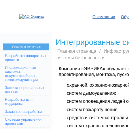
О компании
Обу
Интегрированные с
Услуги и решения
Главная страница
/
Инфрастру
Разработка аппаратных
системы безопасности
средств
Информационные
Компания «ЭВРИКА» обладает з
системы,
проектирования, монтажа, пуск
документооборот,
телекоммуникации
охранной, охранно-пожарной
Защита персональных
данных
систем дымоудаления;
Разработки для
систем оповещения людей о
медицины
систем пожаротушения;
Заказные разработки
средств и систем контроля и
Система управления
проектами
систем охранных телевизио