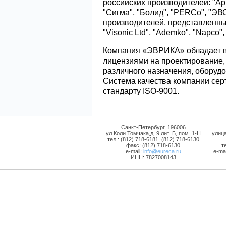
российских производителей: "Арг
"Сигма", "Болид", "PERCo", "ЭВ
производителей, представленных
"Visonic Ltd", "Ademko", "Napco",
Компания «ЭВРИКА» обладает 
лицензиями на проектирование,
различного назначения, оборудо
Система качества компании се
стандарту ISO-9001.
Санкт-Петербург, 196006
ул.Коли Томчака,д. 9,лит. Б, пом. 1-Н
улиц
тел.: (812) 718-6181, (812) 718-6130
факс: (812) 718-6130
т
e-mail:
info@eureca.ru
e-mai
ИНН: 7827008143